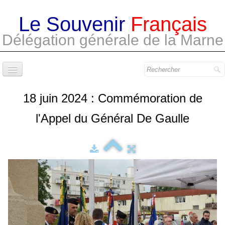
Le Souvenir
Français
Délégation générale de la Marne
Accueil
18 juin 2024 : Commémoration de
A la une
l'Appel du Général De Gaulle
Le bureau
Les comités
La revue
Bibliothèque
Contact