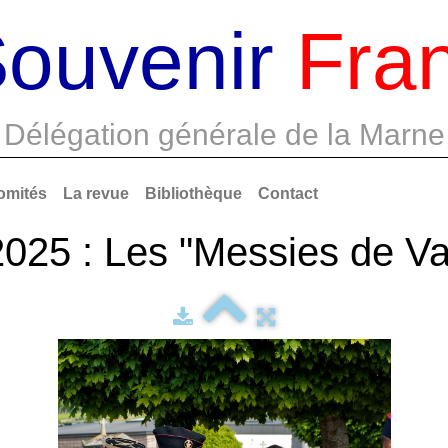
ouvenir
Fran
Délégation générale de la Marne
omités
La revue
Bibliothèque
Contact
2025 : Les "Messies de Va