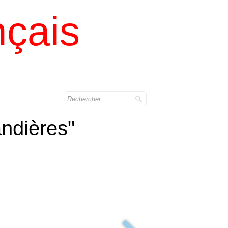
çais
ndières"