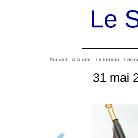
Le S
Accueil
A la une
Le bureau
Les c
31 mai 