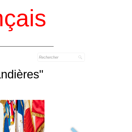
çais
ndières"